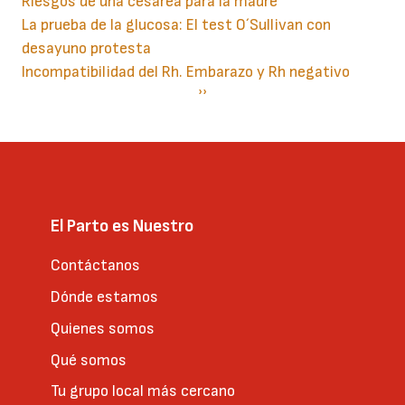
Riesgos de una cesárea para la madre
La prueba de la glucosa: El test O´Sullivan con
desayuno protesta
Incompatibilidad del Rh. Embarazo y Rh negativo
Paginación
Siguiente
››
página
El Parto es Nuestro
Contáctanos
Dónde estamos
Quienes somos
Qué somos
Tu grupo local más cercano