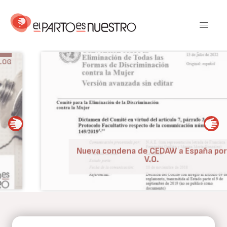
Pasar
al
contenido
principal
BLOG
Nueva condena de CEDAW a España por
V.O.