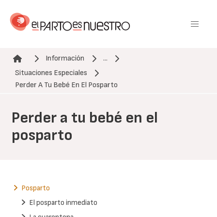
Pasar
al
contenido
principal
Información
...
Situaciones Especiales
Ruta de navegación
Perder A Tu Bebé En El Posparto
Perder a tu bebé en el
posparto
Posparto
El posparto inmediato