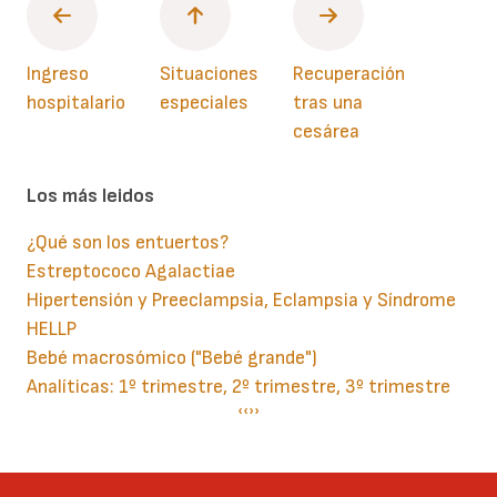
Ingreso
Situaciones
Recuperación
hospitalario
especiales
tras una
cesárea
Los más leidos
¿Qué son los entuertos?
Estreptococo Agalactiae
Hipertensión y Preeclampsia, Eclampsia y Síndrome
HELLP
Bebé macrosómico ("Bebé grande")
Analíticas: 1º trimestre, 2º trimestre, 3º trimestre
Paginación
Página
‹‹
Siguiente
››
anterior
página