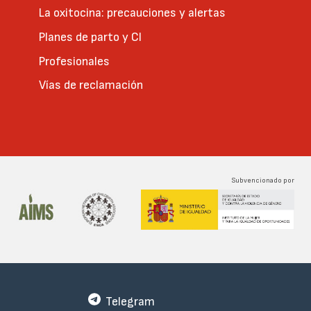
La oxitocina: precauciones y alertas
Planes de parto y CI
Profesionales
Vías de reclamación
Subvencionado por
Telegram