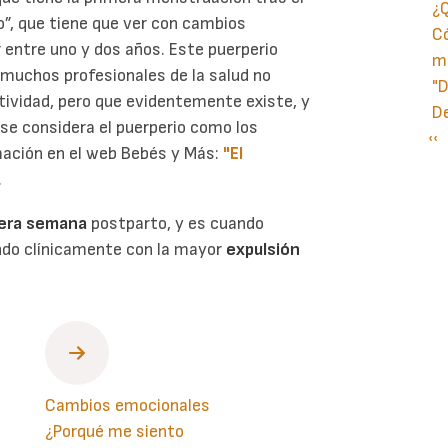
¿Q
o”, que tiene que ver con cambios
Có
r entre uno y dos años. Este puerperio
ma
 muchos profesionales de la salud no
"D
tividad, pero que evidentemente existe, y
D
 se considera el puerperio como los
Pá
‹‹
P
mación en el web Bebés y Más:
"El
an
.
mera semana
postparto, y es cuando
endo clínicamente con la mayor
expulsión
Cambios emocionales
¿Porqué me siento