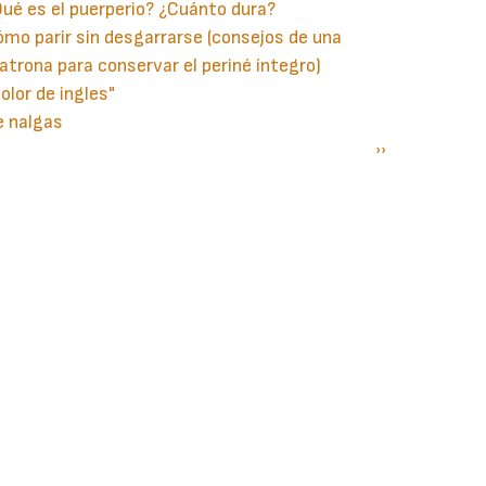
ué es el puerperio? ¿Cuánto dura?
mo parir sin desgarrarse (consejos de una
trona para conservar el periné íntegro)
olor de ingles"
e nalgas
gina
aginación
Siguiente
››
terior
página