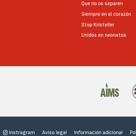
Que no os separen
Siempre en el corazón
Stop Kristeller
Unidos en neonatos
Menu
Instragram
Aviso legal
Información adicional
Po