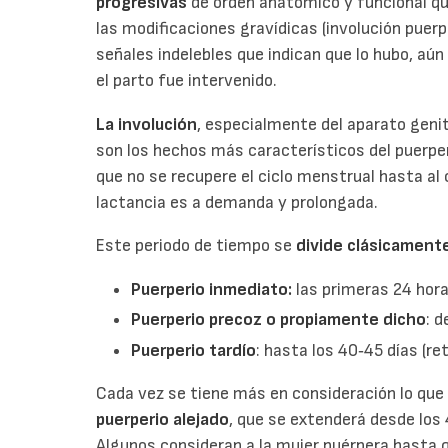
progresivas
de orden anatómico y funcional q
las modificaciones gravídicas (involución puerp
señales indelebles que indican que lo hubo, aú
el parto fue intervenido.
La involución
, especialmente del aparato genit
son los hechos más característicos del puerper
que no se recupere el ciclo menstrual hasta al 
lactancia es a demanda y prolongada.
Este periodo de tiempo se
divide clásicament
Puerperio inmediato
:
las primeras 24 hora
Puerperio precoz o propiamente dicho
: d
Puerperio tardío
: hasta los 40‑45 días (r
Cada vez se tiene más en consideración lo qu
puerperio alejado
, que se extenderá desde los 
Algunos consideran a la mujer puérpera hasta q