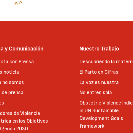
así?
sa y Comunicación
Nuestro Trabajo
cta con Prensa
Descubriendo la matern
 noticia
El Parto en Cifras
e no somos
La voz es nuestra
 de prensa
No entres sola
es
Obstetric Violence Indi
in UN Sustainable
adores de Violencia
Development Goals
trica en los Objetivos
framework
 Agenda 2030