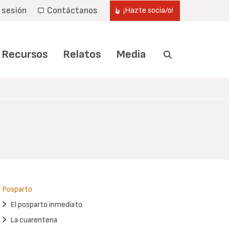
r sesión
Contáctanos
¡Hazte socia/o!
Recursos
Relatos
Media
Posparto
El posparto inmediato
La cuarentena