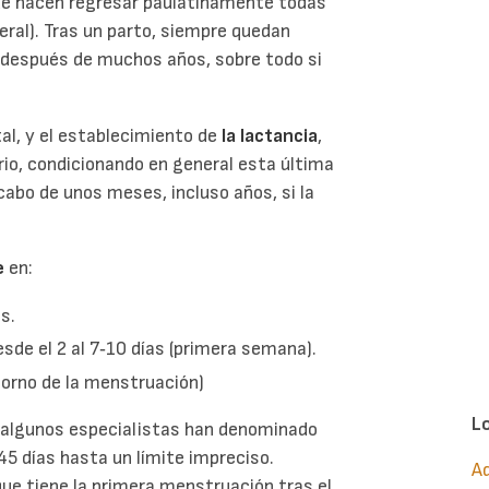
ue hacen regresar paulatinamente todas
eral). Tras un parto, siempre quedan
n después de muchos años, sobre todo si
al, y el establecimiento de
la lactancia
,
io, condicionando en general esta última
cabo de unos meses, incluso años, si la
e
en:
s.
esde el 2 al 7‑10 días (primera semana).
etorno de la menstruación)
L
e algunos especialistas han denominado
45 días hasta un límite impreciso.
Ad
ue tiene la primera menstruación tras el