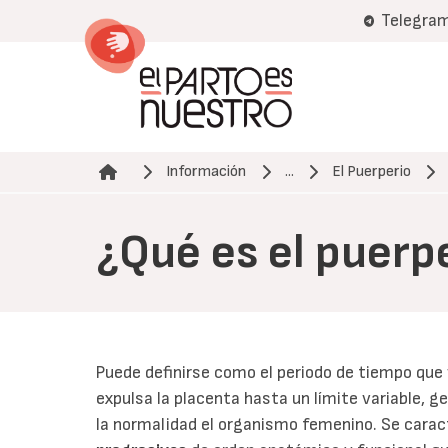
Pasar
Telegra
al
contenido
principal
Información
...
El Puerperio
Ruta de navegación
¿Qué es el puerp
Puede definirse como el periodo de tiempo que
expulsa la placenta hasta un límite variable, 
la normalidad el organismo femenino. Se caract