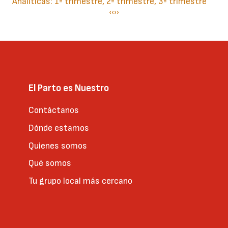
Analíticas: 1º trimestre, 2º trimestre, 3º trimestre
Paginación
Página
‹‹
Siguiente
››
anterior
página
El Parto es Nuestro
Contáctanos
Dónde estamos
Quienes somos
Qué somos
Tu grupo local más cercano