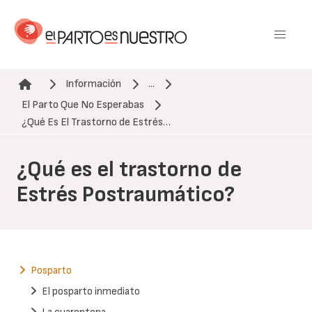
Pasar
al
contenido
principal
Información
...
El Parto Que No Esperabas
Ruta de navegación
¿Qué Es El Trastorno de Estrés…
¿Qué es el trastorno de
Estrés Postraumático?
Posparto
El posparto inmediato