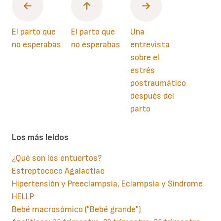
El parto que
El parto que
Una
no esperabas
no esperabas
entrevista
sobre el
estrés
postraumático
después del
parto
Los más leidos
¿Qué son los entuertos?
Estreptococo Agalactiae
Hipertensión y Preeclampsia, Eclampsia y Síndrome
HELLP
Bebé macrosómico ("Bebé grande")