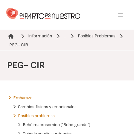
Pasar
al
contenido
principal
Información
...
Posibles Problemas
Ruta de navegación
PEG- CIR
PEG- CIR
Embarazo
Cambios físicos y emocionales
Posibles problemas
Bebé macrosómico ("Bebé grande")
Cuándo acudir a urgencias