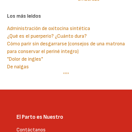
Los más leidos
Administración de oxitocina sintética
¿Qué es el puerperio? ¿Cuánto dura?
Cómo parir sin desgarrarse (consejos de una matrona
para conservar el periné íntegro)
"Dolor de ingles"
De nalgas
Paginación
Página
‹‹
Siguiente
››
anterior
página
El Parto es Nuestro
Contáctanos