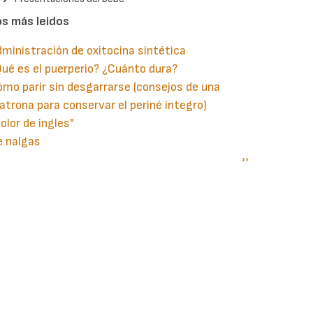
os más leidos
ministración de oxitocina sintética
ué es el puerperio? ¿Cuánto dura?
mo parir sin desgarrarse (consejos de una
trona para conservar el periné íntegro)
olor de ingles"
e nalgas
gina
aginación
Siguiente
››
terior
página