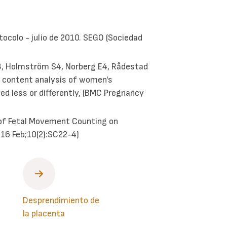
tocolo - julio de 2010. SEGO (Sociedad
3, Holmström S4, Norberg E4, Rådestad
a content analysis of women's
d less or differently, (BMC Pregnancy
 of Fetal Movement Counting on
016 Feb;10(2):SC22-4)
Desprendimiento de
la placenta