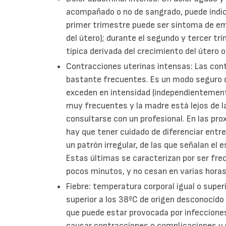
acompañado o no de sangrado, puede indica
primer trimestre puede ser síntoma de em
del útero); durante el segundo y tercer tr
típica derivada del crecimiento del útero 
Contracciones uterinas intensas: Las con
bastante frecuentes. Es un modo seguro de
exceden en intensidad (independientemente
muy frecuentes y la madre está lejos de l
consultarse con un profesional. En las pro
hay que tener cuidado de diferenciar entr
un patrón irregular, de las que señalan el 
Estas últimas se caracterizan por ser fr
pocos minutos, y no cesan en varias horas
Fiebre: temperatura corporal igual o super
superior a los 38ºC de origen desconocido
que puede estar provocada por infecciones
causar contracciones o complicaciones y 