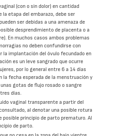
aginal (con o sin dolor) en cantidad
e la etapa del embarazo, debe ser
 pueden ser debidas a una amenaza de
posible desprendimiento de placenta o a
stre). En muchos casos ambos problemas
morragias no deben confundirse con
r la implantación del óvulo fecundado en
tación es un leve sangrado que ocurre
res, por lo general entre 6 a 14 días
on la fecha esperada de la menstruación y
 unas gotas de flujo rosado o sangre
tres días.
quido vaginal transparente a partir del
onsultado, al denotar una posible rotura
de posible principio de parto prematuro. Al
ncipio de parto.
que no cesa en la zona del bajo vientre,