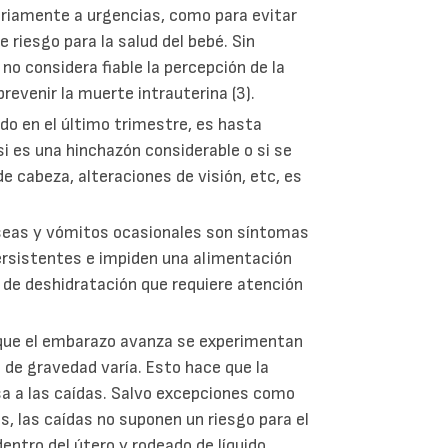
sariamente a urgencias, como para evitar
e riesgo para la salud del bebé. Sin
o considera fiable la percepción de la
revenir la muerte intrauterina (3).
do en el último trimestre, es hasta
si es una hinchazón considerable o si se
 cabeza, alteraciones de visión, etc, es
seas y vómitos ocasionales son síntomas
rsistentes e impiden una alimentación
de deshidratación que requiere atención
 que el embarazo avanza se experimentan
 de gravedad varía. Esto hace que la
a a las caídas. Salvo excepciones como
, las caídas no suponen un riesgo para el
entro del útero y rodeado de líquido