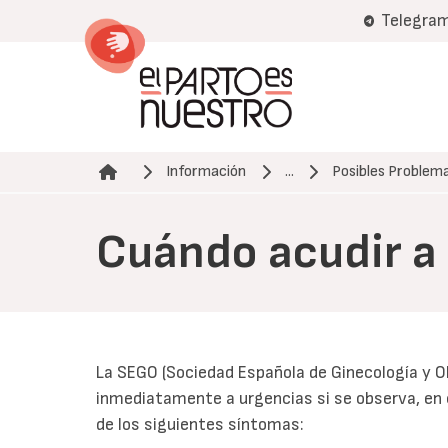
Pasar
Telegra
al
contenido
principal
Información
...
Posibles Problem
Ruta de navegación
Cuándo acudir a
La SEGO (Sociedad Española de Ginecología y O
inmediatamente a urgencias si se observa, en
de los siguientes síntomas: