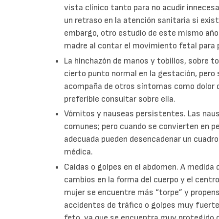
vista clínico tanto para no acudir innece
un retraso en la atención sanitaria si exist
embargo, otro estudio de este mismo año n
madre al contar el movimiento fetal para p
La hinchazón de manos y tobillos, sobre to
cierto punto normal en la gestación, pero 
acompaña de otros síntomas como dolor de
preferible consultar sobre ella.
Vómitos y nauseas persistentes. Las nau
comunes; pero cuando se convierten en pe
adecuada pueden desencadenar un cuadro 
médica.
Caídas o golpes en el abdomen. A medida
cambios en la forma del cuerpo y el centro
mujer se encuentre más “torpe” y propens
accidentes de tráfico o golpes muy fuertes
feto, ya que se encuentra muy protegido d