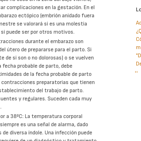
r complicaciones en la gestación. En el
L
barazo ectópico (embrión anidado fuera
Ad
imestre se valorará si es una molestia
¿Q
o si puede ser por otros motivos.
Có
tracciones durante el embarazo son
ma
l útero de prepararse para el parto. Si
"D
 de si son o no dolorosas) o se vuelven
D
a fecha probable de parto, debe
Pá
‹‹
P
ximidades de la fecha probable de parto
an
e contracciones preparatorias que tienen
establecimiento del trabajo de parto.
ecuentes y regulares. Suceden cada muy
.
ior a 38ºC: La temperatura corporal
 siempre es una señal de alarma, dado
 de diversa índole. Una infección puede
requiere de un diagnóstico y tratamiento