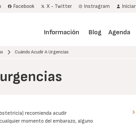
m
Facebook
X - Twitter
Instragram
Inicia
Navegación
principal
Información
Blog
Agenda
as
Cuándo Acudir A Urgencias
 urgencias
bstetricia) recomienda acudir
 cualquier momento del embarazo, alguno