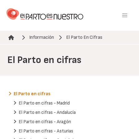
Pasar
al
contenido
principal
Información
El Parto En Cifras
Ruta de navegación
El Parto en cifras
El Parto en cifras
El Parto en cifras - Madrid
El Parto en cifras - Andalucía
El Parto en cifras - Aragón
El Parto en cifras - Asturias