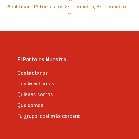
Analíticas: 1º trimestre, 2º trimestre, 3º trimestre
Paginación
Página
‹‹
Siguiente
››
anterior
página
El Parto es Nuestro
Contáctanos
Dónde estamos
Quienes somos
Qué somos
Tu grupo local más cercano