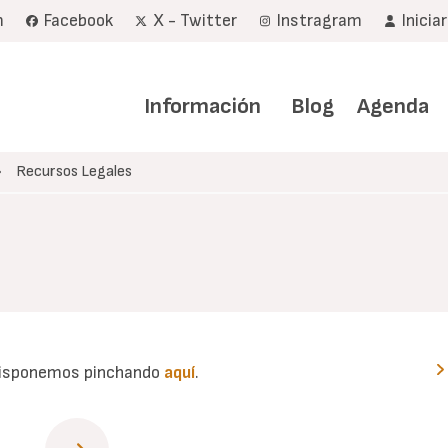
m
Facebook
X - Twitter
Instragram
Inicia
Navegación
principal
Información
Blog
Agenda
Recursos Legales
 disponemos pinchando
aquí
.