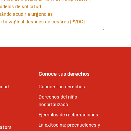
delos de solicitud
ándo acudir a urgencias
rto vaginal después de cesárea (PVDC)
gina
aginación
Siguiente
››
terior
página
Conoce tus derechos
idad
Conoce tus derechos
Derechos del niño
hospitalizado
Ejemplos de reclamaciones
La oxitocina: precauciones y
cators