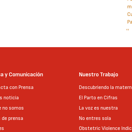
mo
Cu
Pa
Pá
‹‹
P
an
sa y Comunicación
Nuestro Trabajo
cta con Prensa
Descubriendo la matern
 noticia
El Parto en Cifras
e no somos
La voz es nuestra
 de prensa
No entres sola
es
Obstetric Violence Indi