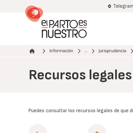
Pasar
Telegra
al
contenido
principal
Información
...
Jurisprudencia
Ruta de navegación
Recursos legales
Puedes consultar los recursos legales de que