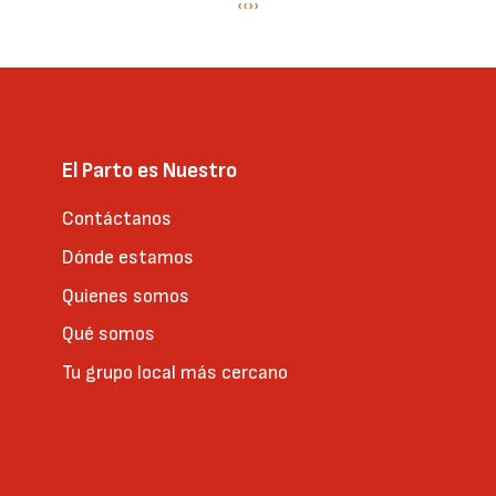
Paginación
Página
‹‹
Siguiente
››
anterior
página
El Parto es Nuestro
Contáctanos
Dónde estamos
Quienes somos
Qué somos
Tu grupo local más cercano