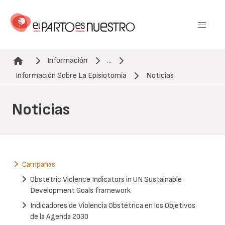
Pasar
al
contenido
principal
Información
...
Ruta de navegación
Información Sobre La Episiotomía
Noticias
Noticias
Campañas
Obstetric Violence Indicators in UN Sustainable
Development Goals framework
Indicadores de Violencia Obstétrica en los Objetivos
de la Agenda 2030