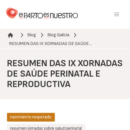
Pasar
al
contenido
principal
Blog
Blog Galicia
Ruta de navegación
RESUMEN DAS IX XORNADAS DE SAÚDE…
RESUMEN DAS IX XORNADAS
DE SAÚDE PERINATAL E
REPRODUCTIVA
nacimiento respetado
resumen jornadas sobre salud perinatal