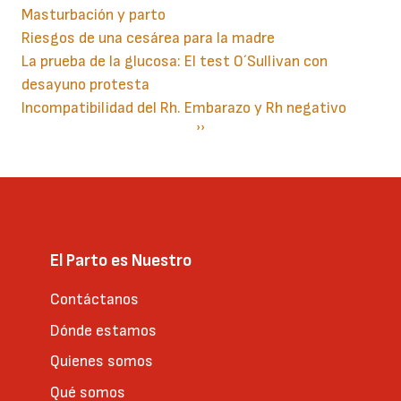
Masturbación y parto
Riesgos de una cesárea para la madre
La prueba de la glucosa: El test O´Sullivan con
desayuno protesta
Incompatibilidad del Rh. Embarazo y Rh negativo
Paginación
Siguiente
››
página
El Parto es Nuestro
Contáctanos
Dónde estamos
Quienes somos
Qué somos