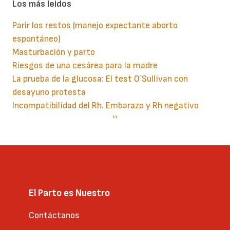
Los más leidos
Parir los restos (manejo expectante aborto
espontáneo)
Masturbación y parto
Riesgos de una cesárea para la madre
La prueba de la glucosa: El test O´Sullivan con
desayuno protesta
Incompatibilidad del Rh. Embarazo y Rh negativo
Paginación
Siguiente
››
página
El Parto es Nuestro
Contáctanos