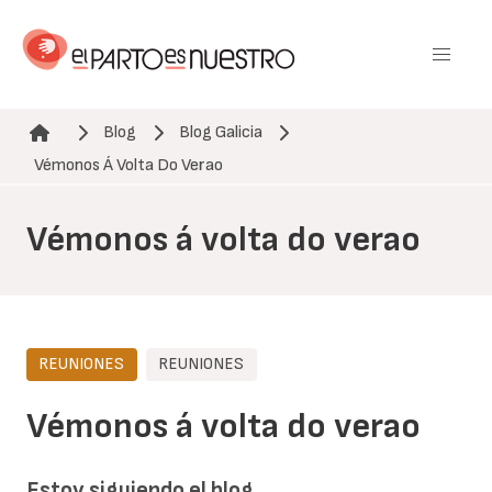
Pasar
al
contenido
principal
Blog
Blog Galicia
Ruta de navegación
Vémonos Á Volta Do Verao
Vémonos á volta do verao
REUNIONES
REUNIONES
Vémonos á volta do verao
Estoy siguiendo el blog