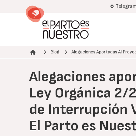
Pasar
Telegra
al
contenido
principal
Blog
Alegaciones Aportadas Al Proye
Ruta de navegación
Alegaciones apor
Ley Orgánica 2/2
de Interrupción 
El Parto es Nues