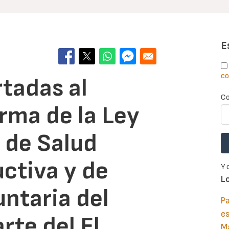
E
co
tadas al
Co
rma de la Ley
 de Salud
ctiva y de
Y 
L
untaria del
Pa
e
rte del El
M