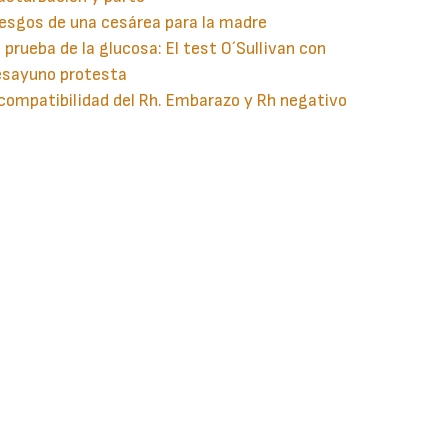
esgos de una cesárea para la madre
 prueba de la glucosa: El test O´Sullivan con
esayuno protesta
compatibilidad del Rh. Embarazo y Rh negativo
guiente
aginación
gina