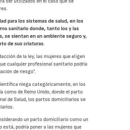
a ser utilizados en el caso que se
res.
d para los sistemas de salud, en los
no sanitario donde, tanto los y las
as, se sientan en un ambiente seguro y,
ento de sus criaturas
.
acción de la ley, las mujeres que eligen
ue cualquier profesional sanitario podría
ación de riesgo".
científica niega categóricamente, en los
a como de Reino Unido, donde el parto
nal de Salud, los partos domiciliarios se
larios.
nsiderando un parto domiciliario como un
mo está, podría poner a las mujeres que