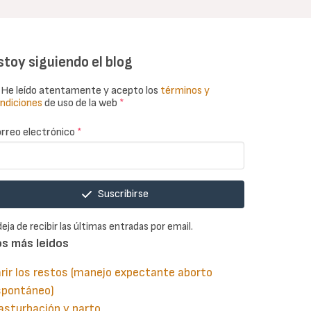
stoy siguiendo el blog
He leído atentamente y acepto los
términos y
ndiciones
de uso de la web
*
rreo electrónico
*
Suscribirse
deja de recibir las últimas entradas por email.
os más leidos
rir los restos (manejo expectante aborto
spontáneo)
asturbación y parto