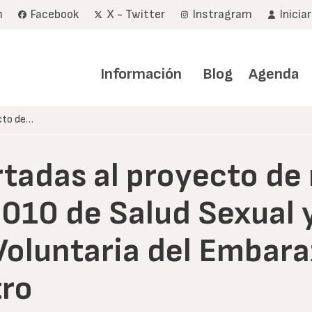
m
Facebook
X - Twitter
Instragram
Inicia
Navegación
principal
Información
Blog
Agenda
cto de…
tadas al proyecto de 
010 de Salud Sexual 
Voluntaria del Embaraz
tro