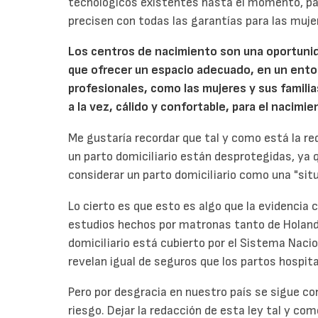
tecnológicos existentes hasta el momento, par
precisen con todas las garantías para las muje
Los centros de nacimiento son una oportunida
que ofrecer un espacio adecuado, en un entor
profesionales, como las mujeres y sus famili
a la vez, cálido y confortable, para el nacimi
Me gustaría recordar que tal y como está la red
un parto domiciliario están desprotegidas, ya q
considerar un parto domiciliario como una "situ
Lo cierto es que esto es algo que la evidencia 
estudios hechos por matronas tanto de Holand
domiciliario está cubierto por el Sistema Nacio
revelan igual de seguros que los partos hospita
Pero por desgracia en nuestro país se sigue co
riesgo. Dejar la redacción de esta ley tal y co