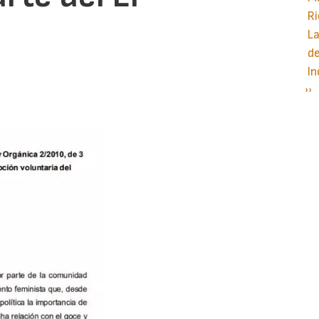
Ri
La
d
In
Si
››
P
pá