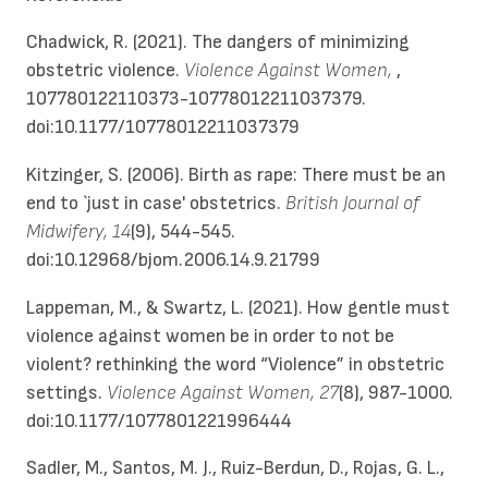
Chadwick, R. (2021). The dangers of minimizing
obstetric violence.
Violence Against Women,
,
107780122110373-10778012211037379.
doi:10.1177/10778012211037379
Kitzinger, S. (2006). Birth as rape: There must be an
end to `just in case' obstetrics.
British Journal of
Midwifery, 14
(9), 544-545.
doi:10.12968/bjom.2006.14.9.21799
Lappeman, M., & Swartz, L. (2021). How gentle must
violence against women be in order to not be
violent? rethinking the word “Violence” in obstetric
settings.
Violence Against Women, 27
(8), 987-1000.
doi:10.1177/1077801221996444
Sadler, M., Santos, M. J., Ruiz-Berdun, D., Rojas, G. L.,