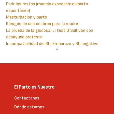
Parir los restos (manejo expectante aborto
espontáneo)
Masturbación y parto
Riesgos de una cesárea para la madre
La prueba de la glucosa: El test O´Sullivan con
desayuno protesta
Incompatibilidad del Rh. Embarazo y Rh negativo
Paginación
Siguiente
››
página
El Parto es Nuestro
Contáctanos
Dónde estamos