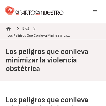
Pasar
al
contenido
principal
Blog
Ruta de navegación
Los Peligros Que Conlleva Minimizar La…
Los peligros que conlleva
minimizar la violencia
obstétrica
Los peligros que conlleva