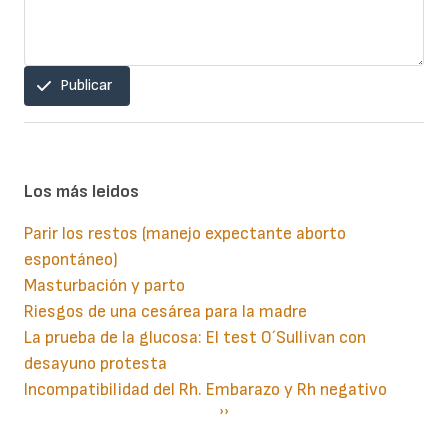
Publicar
Los más leidos
Parir los restos (manejo expectante aborto
espontáneo)
Masturbación y parto
Riesgos de una cesárea para la madre
La prueba de la glucosa: El test O´Sullivan con
desayuno protesta
Incompatibilidad del Rh. Embarazo y Rh negativo
Paginación
Siguiente
››
página