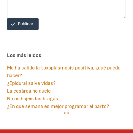
Publicar
Los más leidos
Me ha salido la toxoplasmosis positiva, ¿qué puedo
hacer?
¿Epidural salva vidas?
La cesárea no duele
No os bajéis las bragas
¿En que semana es mejor programar el parto?
Paginación
Página
‹‹
Siguiente
››
anterior
página