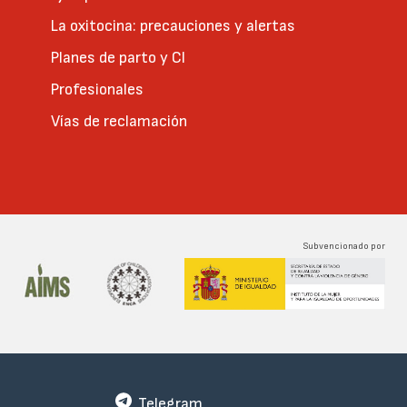
La oxitocina: precauciones y alertas
Planes de parto y CI
Profesionales
Vías de reclamación
Subvencionado por
Telegram