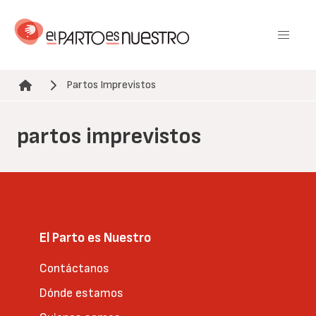
Pasar
al
contenido
principal
Partos Imprevistos
Ruta de navegación
partos imprevistos
El Parto es Nuestro
Contáctanos
Dónde estamos