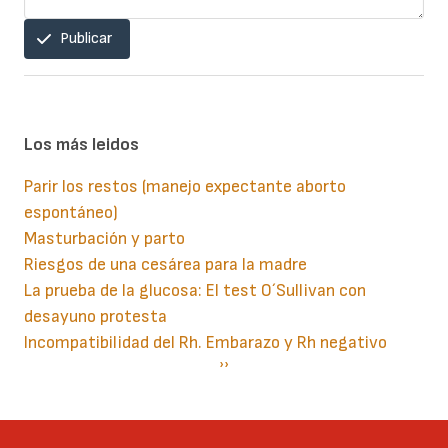
Publicar
Los más leidos
Parir los restos (manejo expectante aborto
espontáneo)
Masturbación y parto
Riesgos de una cesárea para la madre
La prueba de la glucosa: El test O´Sullivan con
desayuno protesta
Incompatibilidad del Rh. Embarazo y Rh negativo
Paginación
Siguiente
››
página