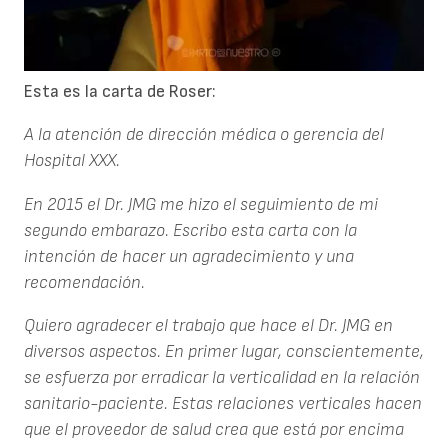
Esta es la carta de Roser:
A la atención de dirección médica o gerencia del
Hospital XXX.
En 2015 el Dr. JMG me hizo el seguimiento de mi
segundo embarazo. Escribo esta carta con la
intención de hacer un agradecimiento y una
recomendación.
Quiero agradecer el trabajo que hace el Dr. JMG en
diversos aspectos. En primer lugar, conscientemente,
se esfuerza por erradicar la verticalidad en la relación
sanitario-paciente. Estas relaciones verticales hacen
que el proveedor de salud crea que está por encima