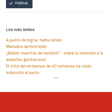
Publicar
Los más leidos
A punto de legrar, había latido
Maniobra de Kristeller
¿Bebés muertos de hambre? - sobre la atención a la
diabetes gestacional
El mito del embarazo de 40 semanas ha caído.
Inducción al parto
Paginación
Página
‹‹
Siguiente
››
anterior
página