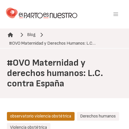
Pasar
al
contenido
principal
Blog
Ruta de navegación
#OVO Maternidad y Derechos Humanos: L.C…
#OVO Maternidad y
derechos humanos: L.C.
contra España
observatorio violencia obstétrica
Derechos humanos
Violencia obstétrica