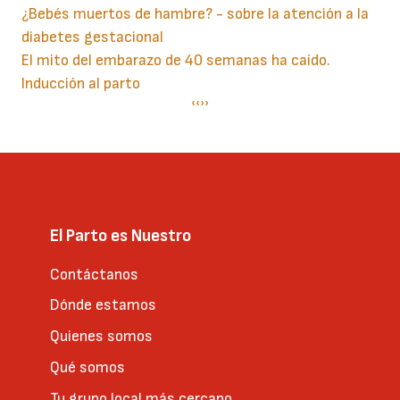
¿Bebés muertos de hambre? - sobre la atención a la
diabetes gestacional
El mito del embarazo de 40 semanas ha caído.
Inducción al parto
Paginación
Página
‹‹
Siguiente
››
anterior
página
El Parto es Nuestro
Contáctanos
Dónde estamos
Quienes somos
Qué somos
Tu grupo local más cercano