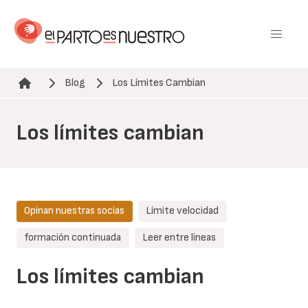
Pasar
al
contenido
principal
Blog
Los Límites Cambian
Ruta de navegación
Los límites cambian
Opinan nuestras socias
Límite velocidad
formación continuada
Leer entre líneas
Los límites cambian