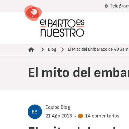
Pasar
Telegra
al
contenido
principal
Blog
El Mito del Embarazo de 40 Se
Ruta de navegación
El mito del emba
Equipo Blog
21 Ago 2013
•
14 comentarios