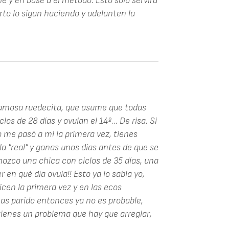
le y en base a el método. Esto solo servirá
to lo sigan haciendo y adelanten la
a famosa ruedecita, que asume que todas
s de 28 días y ovulan el 14º... De risa. Si
o me pasó a mi la primera vez, tienes
la "real" y ganas unos días antes de que se
nozco una chica con ciclos de 35 días, una
 en qué día ovula!! Esto ya lo sabía yo,
icen la primera vez y en las ecos
 has parido entonces ya no es probable,
tienes un problema que hay que arreglar,