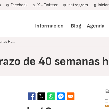
m
Facebook
X - Twitter
Instragram
Inicia
Navegación
principal
Información
Blog
Agenda
manas Ha…
razo de 40 semanas h
E
co