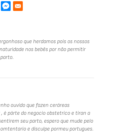
 vergonhoso que herdamos pois os nossos
maturidade nos bebês por não permitir
parto.
tenho ouvido que fazen ceráreas
é pàrte do negocio obstetrico e tiran a
sentirem seu parto, espero que mude pelo
comtentario e disculpe pormeu portugues.