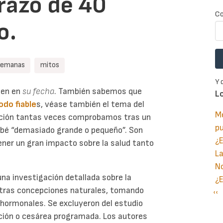
razo de 40
Co
o.
semanas
mitos
Y 
cen en
su fecha
. También sabemos que
L
odo fiable
s, véase también el tema del
Me
ación tantas veces comprobamos tras un
p
ebé “demasiado grande o pequeño”. Son
¿E
er un gran impacto sobre la salud tanto
La
No
na investigación detallada sobre la
¿E
 tras concepciones naturales, tomando
Pá
‹‹
P
 hormonales. Se excluyeron del estudio
an
ión o cesárea programada. Los autores