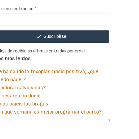
rreo electrónico
*
Suscribirse
deja de recibir las últimas entradas por email.
os más leidos
 ha salido la toxoplasmosis positiva, ¿qué
uedo hacer?
pidural salva vidas?
 cesárea no duele
 os bajéis las bragas
n que semana es mejor programar el parto?
gina
aginación
Siguiente
››
terior
página