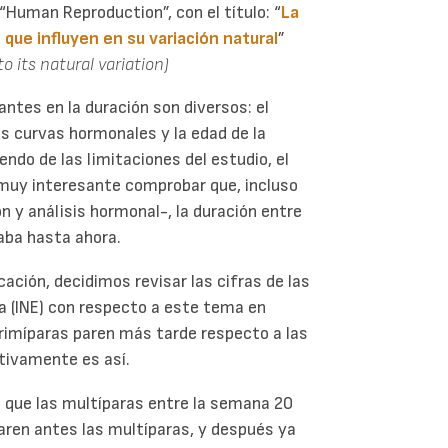
“Human Reproduction”, con el título: “
La
que influyen en su variación natural
”
 its natural variation)
ntes en la duración son diversos: el
as curvas hormonales y la edad de la
ndo de las limitaciones del estudio, el
 muy interesante comprobar que, incluso
n y análisis hormonal-, la duración entre
aba hasta ahora.
cación, decidimos revisar las cifras de las
ca (INE) con respecto a este tema en
primíparas paren más tarde respecto a las
ctivamente es así.
s que las multíparas entre la semana 20
paren antes las multíparas, y después ya