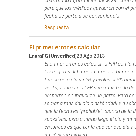
ciento, y la información debe ser confiab
para que los médicos queucran con el par
fecha de parto a su conveniencia.
Respuesta
El primer error es calcular
LauraFG (unverified)
28 Ago 2013
El primer error es calcular la FPP con l
las mujeres del mundo mundial tienen ciclo
tienes un ciclo de 26 y ovulas el 9º, com
ventaja porque la FPP será más tarde de 
emperren en inducirte un parto. Pero co
semana más del ciclo estándar!! Y a saber
que la fecha es "probable" cuando de la d
sucesivas, pero cuando llega el día y no
entonces es que tenía que ser ese día y 
no sé si me explico...