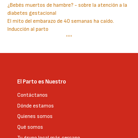
¿Bebés muertos de hambre? - sobre la atención a la
diabetes gestacional
El mito del embarazo de 40 semanas ha caído.
Inducción al parto
Paginación
Página
‹‹
Siguiente
››
anterior
página
El Parto es Nuestro
Contáctanos
Dónde estamos
Quienes somos
Qué somos
Tu grupo local más cercano