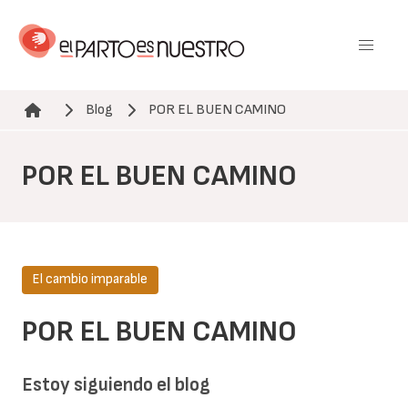
Pasar
al
contenido
principal
Blog
POR EL BUEN CAMINO
Ruta de navegación
POR EL BUEN CAMINO
El cambio imparable
POR EL BUEN CAMINO
Estoy siguiendo el blog