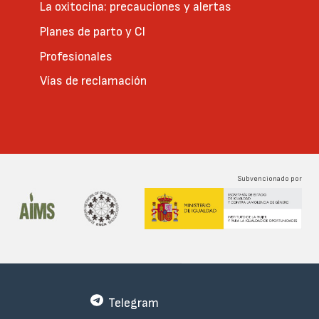
La oxitocina: precauciones y alertas
Planes de parto y CI
Profesionales
Vías de reclamación
Subvencionado por
Telegram