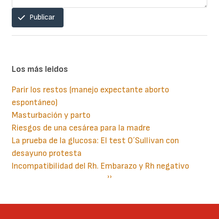
Publicar
Los más leidos
Parir los restos (manejo expectante aborto
espontáneo)
Masturbación y parto
Riesgos de una cesárea para la madre
La prueba de la glucosa: El test O´Sullivan con
desayuno protesta
Incompatibilidad del Rh. Embarazo y Rh negativo
Paginación
Siguiente
››
página