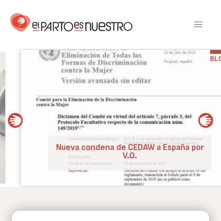
Pasar
al
contenido
principal
BLOG
Nueva condena de CEDAW a España por
V.O.