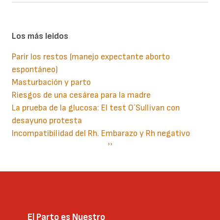
Los más leidos
Parir los restos (manejo expectante aborto
espontáneo)
Masturbación y parto
Riesgos de una cesárea para la madre
La prueba de la glucosa: El test O´Sullivan con
desayuno protesta
Incompatibilidad del Rh. Embarazo y Rh negativo
Paginación
Siguiente
››
página
El Parto es Nuestro