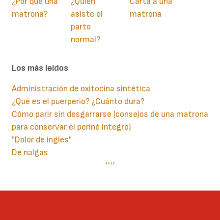
¿Por qué una
¿Quién
Carta a una
matrona?
asiste el
matrona
parto
normal?
Los más leidos
Administración de oxitocina sintética
¿Qué es el puerperio? ¿Cuánto dura?
Cómo parir sin desgarrarse (consejos de una matrona
para conservar el periné íntegro)
"Dolor de ingles"
De nalgas
Paginación
Página
‹‹
Siguiente
››
anterior
página