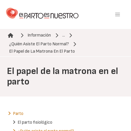
Pasar
al
contenido
principal
Información
...
¿Quién Asiste El Parto Normal?
Ruta de navegación
El Papel de La Matrona En El Parto
El papel de la matrona en el
parto
Parto
El parto fisiológico