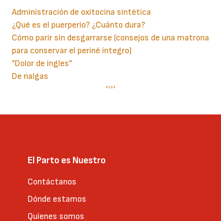
Administración de oxitocina sintética
¿Qué es el puerperio? ¿Cuánto dura?
Cómo parir sin desgarrarse (consejos de una matrona
para conservar el periné íntegro)
"Dolor de ingles"
De nalgas
Paginación
Página
‹‹
Siguiente
››
anterior
página
El Parto es Nuestro
Contáctanos
Dónde estamos
Quienes somos