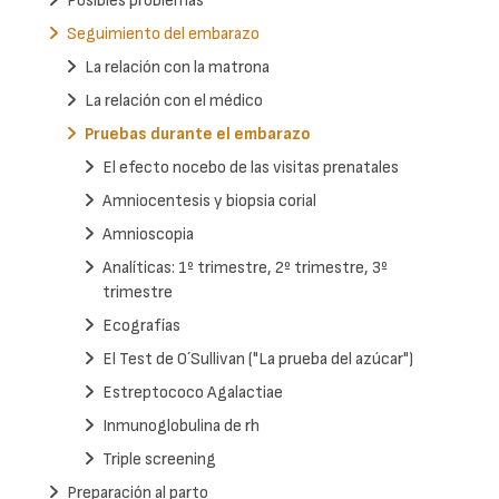
Posibles problemas
Seguimiento del embarazo
La relación con la matrona
La relación con el médico
Pruebas durante el embarazo
El efecto nocebo de las visitas prenatales
Amniocentesis y biopsia corial
Amnioscopia
Analíticas: 1º trimestre, 2º trimestre, 3º
trimestre
Ecografías
El Test de O´Sullivan ("La prueba del azúcar")
Estreptococo Agalactiae
Inmunoglobulina de rh
Triple screening
Preparación al parto