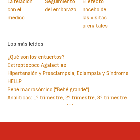
La relación
Seguimiento
El efecto
con el
del embarazo
nocebo de
médico
las visitas
prenatales
Los más leidos
¿Qué son los entuertos?
Estreptococo Agalactiae
Hipertensión y Preeclampsia, Eclampsia y Síndrome
HELLP
Bebé macrosómico ("Bebé grande")
Analíticas: 1º trimestre, 2º trimestre, 3º trimestre
Paginación
Página
‹‹
Siguiente
››
anterior
página