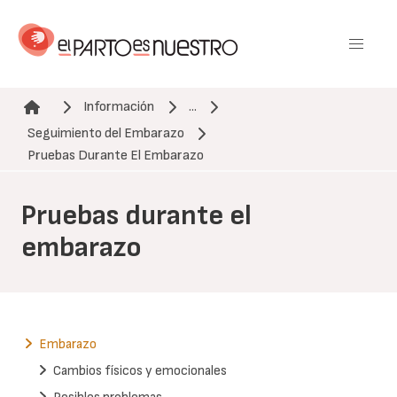
Pasar
al
contenido
principal
Información
...
Seguimiento del Embarazo
Ruta de navegación
Pruebas Durante El Embarazo
Pruebas durante el
embarazo
Embarazo
Cambios físicos y emocionales