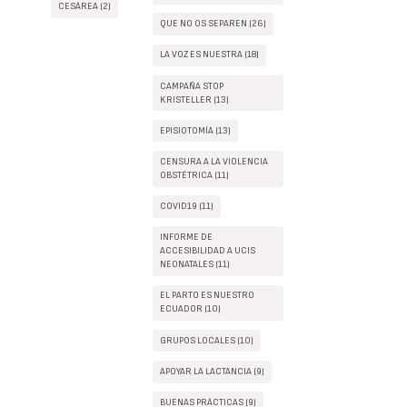
CESÁREA (2)
QUE NO OS SEPAREN (26)
LA VOZ ES NUESTRA (18)
CAMPAÑA STOP
KRISTELLER (13)
EPISIOTOMÍA (13)
CENSURA A LA VIOLENCIA
OBSTÉTRICA (11)
COVID19 (11)
INFORME DE
ACCESIBILIDAD A UCIS
NEONATALES (11)
EL PARTO ES NUESTRO
ECUADOR (10)
GRUPOS LOCALES (10)
APOYAR LA LACTANCIA (9)
BUENAS PRÁCTICAS (9)