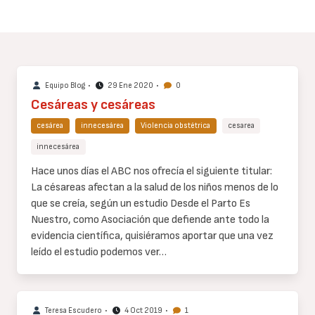
Equipo Blog
•
29 Ene 2020
•
0
Cesáreas y cesáreas
cesárea
innecesárea
Violencia obstétrica
cesarea
innecesárea
Cuerpo
Hace unos días el ABC nos ofrecía el siguiente titular:
de
La césareas afectan a la salud de los niños menos de lo
texto
que se creía, según un estudio Desde el Parto Es
Nuestro, como Asociación que defiende ante todo la
evidencia científica, quisiéramos aportar que una vez
leído el estudio podemos ver…
Teresa Escudero
•
4 Oct 2019
•
1