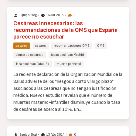
Equipo Blog
•
14 Abr 2015
•
1
Cesáreas innecesarias: las
recomendaciones de la OMS que España
parece no escuchar
cesárea
cesarea
recomendaciones OMS
OMS
abuso de cesáreas
tasas cesáreas Madrid
Tasa cesáreas Cataluña
muerte perinatal
Cuerpo
La reciente declaración de la Organización Mundial de la
de
Salud advierte de los “riesgos a corto y largo plazo”
texto
asociados a las cesáreas que no tengan justificación
médica. Nuevos estudios revelan que el número de
muertes materno-infantiles disminuye cuando la tasa
de cesáreas se acerca al 10%. En…
Equipo Blog
•
13 Ago 2014
•
0