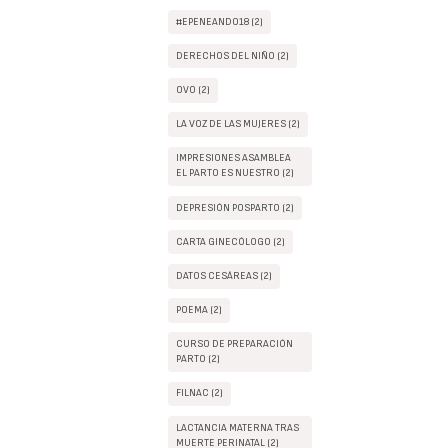
#EPENEANDO18 (2)
DERECHOS DEL NIÑO (2)
OVO (2)
LA VOZ DE LAS MUJERES (2)
IMPRESIONES ASAMBLEA
EL PARTO ES NUESTRO (2)
DEPRESIÓN POSPARTO (2)
CARTA GINECÓLOGO (2)
DATOS CESÁREAS (2)
POEMA (2)
CURSO DE PREPARACIÓN
PARTO (2)
FILNAC (2)
LACTANCIA MATERNA TRAS
MUERTE PERINATAL (2)