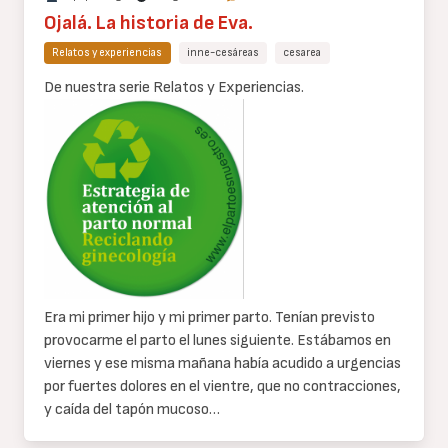
Ojalá. La historia de Eva.
Relatos y experiencias
inne-cesáreas
cesarea
Cuerpo
De nuestra serie Relatos y Experiencias.
de
texto
Era mi primer hijo y mi primer parto. Tenían previsto
provocarme el parto el lunes siguiente. Estábamos en
viernes y ese misma mañana había acudido a urgencias
por fuertes dolores en el vientre, que no contracciones,
y caída del tapón mucoso…