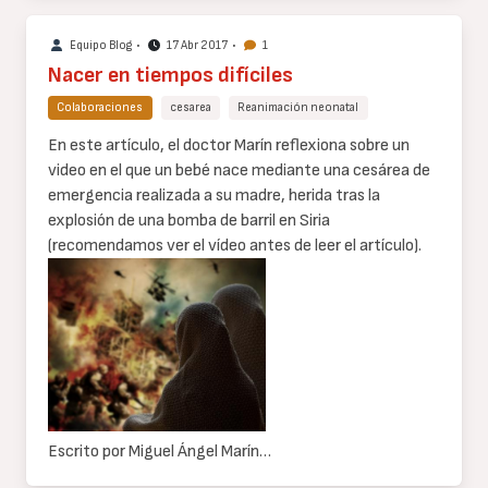
Equipo Blog
•
17 Abr 2017
•
1
Nacer en tiempos difíciles
Colaboraciones
cesarea
Reanimación neonatal
Cuerpo
En este artículo, el doctor Marín reflexiona sobre un
de
video en el que un bebé nace mediante una cesárea de
texto
emergencia realizada a su madre, herida tras la
explosión de una bomba de barril en Siria
(recomendamos ver el vídeo antes de leer el artículo).
Escrito por Miguel Ángel Marín…