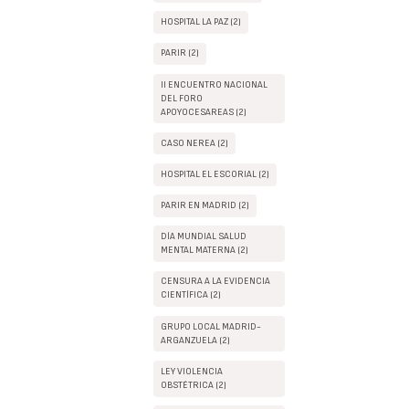
HOSPITAL LA PAZ (2)
PARIR (2)
II ENCUENTRO NACIONAL
DEL FORO
APOYOCESAREAS (2)
CASO NEREA (2)
HOSPITAL EL ESCORIAL (2)
PARIR EN MADRID (2)
DÍA MUNDIAL SALUD
MENTAL MATERNA (2)
CENSURA A LA EVIDENCIA
CIENTÍFICA (2)
GRUPO LOCAL MADRID-
ARGANZUELA (2)
LEY VIOLENCIA
OBSTÉTRICA (2)