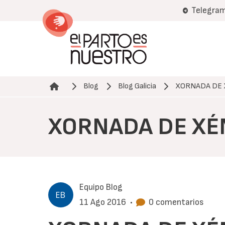
Pasar
Telegra
al
contenido
principal
Blog
Blog Galicia
XORNADA DE X
Ruta de navegación
XORNADA DE XÉN
Equipo Blog
11 Ago 2016
•
0 comentarios