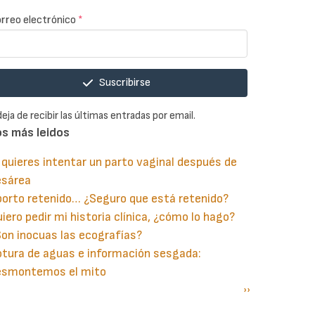
rreo electrónico
*
Suscribirse
deja de recibir las últimas entradas por email.
os más leidos
 quieres intentar un parto vaginal después de
esárea
orto retenido… ¿Seguro que está retenido?
iero pedir mi historia clínica, ¿cómo lo hago?
on inocuas las ecografías?
tura de aguas e información sesgada:
esmontemos el mito
gina
aginación
Siguiente
››
terior
página