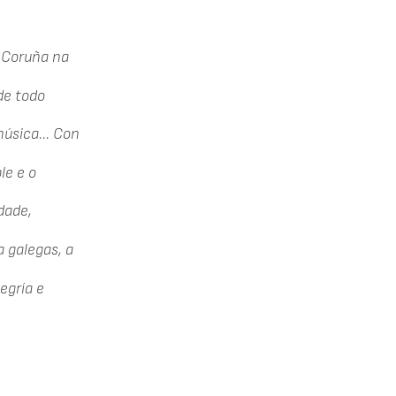
 Coruña na
de todo
música... Con
le e o
edade,
a galegas, a
egría e