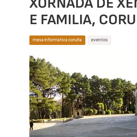
XORNADA DE XÉ
E FAMILIA, COR
mesa informativa coruña
eventos