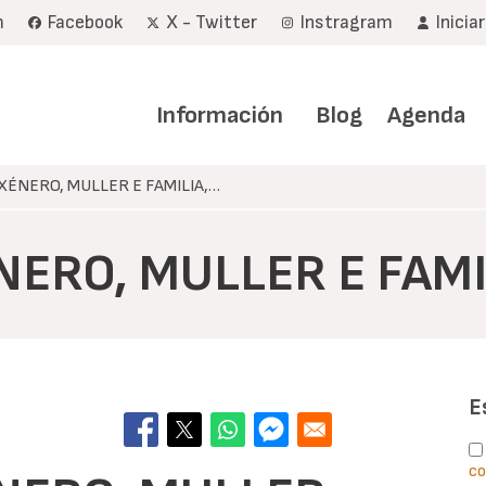
m
Facebook
X - Twitter
Instragram
Inicia
Navegación
principal
Información
Blog
Agenda
ÉNERO, MULLER E FAMILIA,…
ERO, MULLER E FAMI
E
co