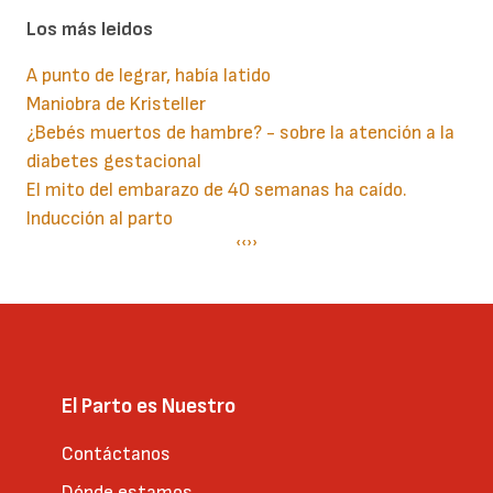
Los más leidos
A punto de legrar, había latido
Maniobra de Kristeller
¿Bebés muertos de hambre? - sobre la atención a la
diabetes gestacional
El mito del embarazo de 40 semanas ha caído.
Inducción al parto
Paginación
Página
‹‹
Siguiente
››
anterior
página
El Parto es Nuestro
Contáctanos
Dónde estamos