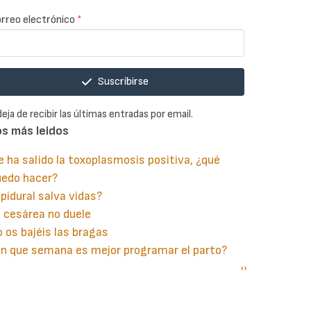
rreo electrónico
*
Suscribirse
deja de recibir las últimas entradas por email.
os más leidos
 ha salido la toxoplasmosis positiva, ¿qué
uedo hacer?
pidural salva vidas?
 cesárea no duele
 os bajéis las bragas
n que semana es mejor programar el parto?
gina
aginación
Siguiente
››
terior
página