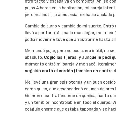
otro tacto y estaba ya en completa. Ahí se co
pujos 4 horas en la habitación, mi pareja inte
pero era inútil, la anestesia me había anulado p
Cambio de turno y cambio de mi suerte. Entró 
llevó a paritorio. Allí nada más llegar, me mand
podía moverme tuve que arrastrarme hasta allí
Me mandó pujar, pero no podía, era inútil, no s
absoluto.
Cogió las tijeras, y aunque le pedí q
momento entró mi pareja y me sacó literalmen
seguido cortó el cordón (también en contra d
Me llevé una gran episiotomía y un buen cosido
como quiso, que desencadenó en unos dolores b
hicieron caso tratándome de quejica, hasta q
y un temblor incontrolable en todo el cuerpo. V
coágulo enorme que estaba taponado y se hac