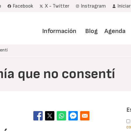
m
Facebook
X - Twitter
Instragram
Inicia
Navegación
principal
Información
Blog
Agenda
entí
ía que no consentí
E
co