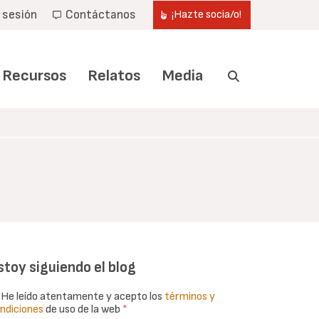
r sesión
Contáctanos
¡Hazte socia/o!
Recursos
Relatos
Media
stoy siguiendo el blog
He leído atentamente y acepto los
términos y
ndiciones
de uso de la web
*