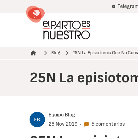
Pasar
Telegra
al
contenido
principal
Blog
25N La Episiotomía Que No Cons
Ruta de navegación
25N La episiotom
Equipo Blog
26 Nov 2019
•
5 comentarios