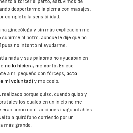
menzó a torcer el parto, estuvimos de
ntando despertarme la pierna con masajes,
or completo la sensibilidad.
una ginecóloga y sin más explicación me
ó subirme al potro, aunque le dije que no
 pues no intentó ni ayudarme.
entía nada y sus palabras no ayudaban en
ue no lo hiciera, me cortó.
En ese
te a mi pequeño con fórceps,
acto
e mi voluntad)
y me cosió.
, realizado porque quiso, cuando quiso y
rutales los cuales en un inicio no me
ue eran como contracciones inaguantables
uelta a quirófano corriendo por un
ía más grande.