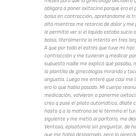
meses para que la ginecóloga decidiera q
obligara a poner oxitocina porque era el 
bolsa en contracción, apretándome la tri
alta mientras me retorcía de dolor y me 
le permitió ver si el líquido estaba sucio
bolsa, literalmente lo intentó en tres l
A que por todo el estrés que tuve mi hij
contracción y me tuvieran q medicar par
supuesto nadie me explicó qué pasaba, n
la plantilla de ginecólogos mirando y to
angustia. Luego me enteré que casi me l
era lo que había pasado. Mi cuerpo reanu
medicación, volvieron a ponerme oxitoci
creo q puse el piloto automático, dilate
hasta q a la matrona se le termino el turn
siguiente y me metió al paritorio, me dej
Ventosa, episotomia sin preguntar, de 
que me había desgarrado, pero la ginecólo