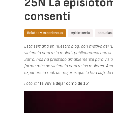
25N La episioto
consentí
Relatos y experiencias
episiotomía
secuelas 
Esta semana en nuestro blog, con motivo del "Dí
violencia contra la mujer", publicaremos una se
Sarra, nos ha prestado amablemente para visibi
forma más de violencia contra las mujeres. Ac
experiencia real, de mujeres que la han sufrido 
Foto 2:
"
Te voy a dejar como de 15"