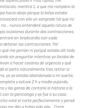
ue aquello podía ir más rápido, me
protocolo, mentira 1, a que me rompiera la
pa hacia abajo porque la bolsa estaba
provocará con ello un sangrado tal que no
 o no... nunca entenderé aquella rotura de
argas ocasiones durante dos contracciones.
o entrará en bradicardia con cada
a detener las contracciones. Por
i qué me ponían ni porqué estaba allí toda
cando sin preguntar mientras yo lloraba de
levan a hacer cesárea de urgencia y qué
dó el parto naturalmente tras retirar la
na, yo ya estaba abandonada a mí suerte,
 completa y estuve 2 h y media pujando,
o y las ganas de contarle la historia a la
ó con la giencologa y se fue a su casa.
hecho noté el corte perfectamente y pensé
ga me dijo q había sido ella... Corte