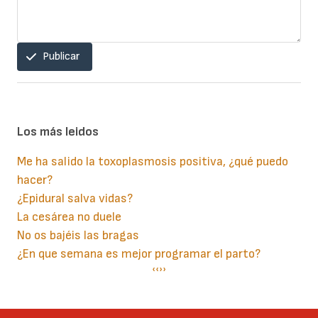
Publicar
Los más leidos
Me ha salido la toxoplasmosis positiva, ¿qué puedo
hacer?
¿Epidural salva vidas?
La cesárea no duele
No os bajéis las bragas
¿En que semana es mejor programar el parto?
Paginación
Página
‹‹
Siguiente
››
anterior
página