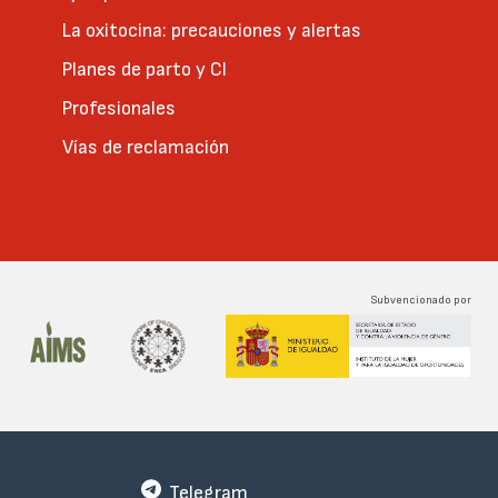
La oxitocina: precauciones y alertas
Planes de parto y CI
Profesionales
Vías de reclamación
Subvencionado por
Telegram