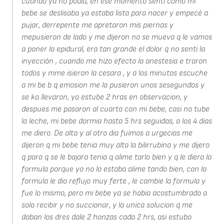
cuando ya no podia, en ese momento senti como mi
bebe se deslisaba ya estaba lista para nacer y empecé a
pujar, derrepente me apretaron mis piernas y
mepusieron de lado y me dijeron no se mueva q le vamos
a poner la epidural, era tan grande el dolor q no senti la
inyección , cuando me hizo efecto la anestesia e traron
todos y mme isieron la cesara , y a los minutos escuche
a mi be b q emosion me la pusieron unos sesegundos y
se ka llevaron, yo estube 2 hras en observacion, y
despues me pasaron al cuarto con mi bebe, casi no tube
la leche, mi bebe dormia hasta 5 hrs seguidas, a los 4 dias
me diero. De alta y al otro dia fuimos a urgecias me
dijeron q mi bebe tenia muy alta la bilirrubina y me dijero
q para q se le bajara tenia q alime tarlo bien y q le diera la
formula porque yo no lo estaba alime tando bien, con la
formula le dio reflujo muy ferte , le cambie la formula y
fue lo mismo, pero mi bebe ya se habia acostumbrado a
solo recibir y no succionar, y la unica solucion q me
daban los dres dale 2 honzas cada 2 hrs, asi estubo