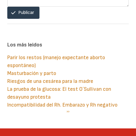
Publicar
Los más leidos
Parir los restos (manejo expectante aborto
espontáneo)
Masturbación y parto
Riesgos de una cesárea para la madre
La prueba de la glucosa: El test O´Sullivan con
desayuno protesta
Incompatibilidad del Rh. Embarazo y Rh negativo
Paginación
Siguiente
››
página