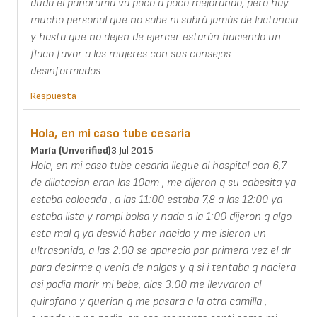
duda el panorama va poco a poco mejorando, pero hay
mucho personal que no sabe ni sabrá jamás de lactancia
y hasta que no dejen de ejercer estarán haciendo un
flaco favor a las mujeres con sus consejos
desinformados.
Respuesta
Hola, en mi caso tube cesaria
María (unverified)
3 Jul 2015
Hola, en mi caso tube cesaria llegue al hospital con 6,7
de dilatacion eran las 10am , me dijeron q su cabesita ya
estaba colocada , a las 11:00 estaba 7,8 a las 12:00 ya
estaba lista y rompi bolsa y nada a la 1:00 dijeron q algo
esta mal q ya desvió haber nacido y me isieron un
ultrasonido, a las 2:00 se aparecio por primera vez el dr
para decirme q venia de nalgas y q si i tentaba q naciera
asi podia morir mi bebe, alas 3:00 me llevvaron al
quirofano y querian q me pasara a la otra camilla ,