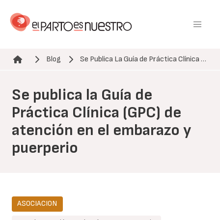
Pasar
al
contenido
principal
Blog
Se Publica La Guía de Práctica Clínica …
Ruta de navegación
Se publica la Guía de
Práctica Clínica (GPC) de
atención en el embarazo y
puerperio
ASOCIACION