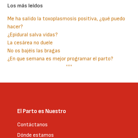
Los más leidos
Me ha salido la toxoplasmosis positiva, ¿qué puedo
hacer?
¿Epidural salva vidas?
La cesárea no duele
No os bajéis las bragas
¿En que semana es mejor programar el parto?
Paginación
Página
‹‹
Siguiente
››
anterior
página
El Parto es Nuestro
Contáctanos
Dónde estamos