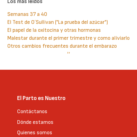
Los más leidos
Semanas 37 a 40
El Test de O´Sullivan ("La prueba del azúcar")
El papel de la oxitocina y otras hormonas
Malestar durante el primer trimestre y como aliviarlo
Otros cambios frecuentes durante el embarazo
Paginación
Siguiente
››
página
El Parto es Nuestro
Contáctanos
Dónde estamos
Quienes somos