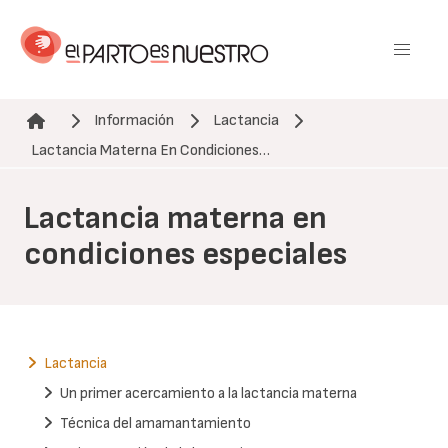
Pasar
al
contenido
principal
Información
Lactancia
Ruta de navegación
Lactancia Materna En Condiciones…
Lactancia materna en
condiciones especiales
Lactancia
Un primer acercamiento a la lactancia materna
Técnica del amamantamiento