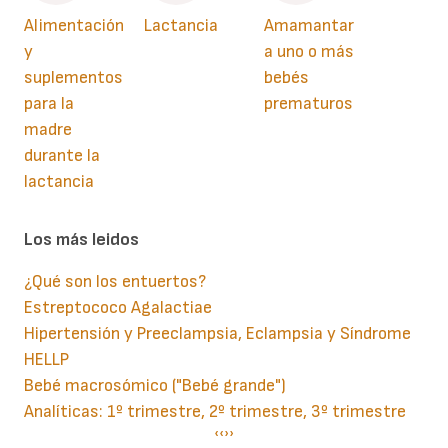
Alimentación
Lactancia
Amamantar
y
a uno o más
suplementos
bebés
para la
prematuros
madre
durante la
lactancia
Los más leidos
¿Qué son los entuertos?
Estreptococo Agalactiae
Hipertensión y Preeclampsia, Eclampsia y Síndrome
HELLP
Bebé macrosómico ("Bebé grande")
Analíticas: 1º trimestre, 2º trimestre, 3º trimestre
Paginación
Página
‹‹
Siguiente
››