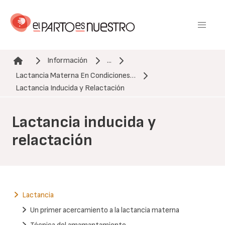
Pasar
al
contenido
principal
Información
...
Lactancia Materna En Condiciones…
Ruta de navegación
Lactancia Inducida y Relactación
Lactancia inducida y
relactación
Lactancia
Un primer acercamiento a la lactancia materna