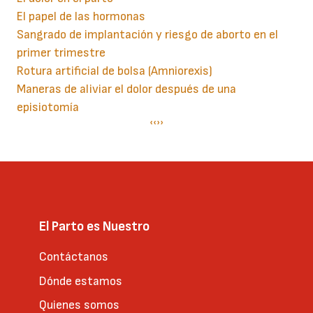
El papel de las hormonas
Sangrado de implantación y riesgo de aborto en el
primer trimestre
Rotura artificial de bolsa (Amniorexis)
Maneras de aliviar el dolor después de una
episiotomía
Paginación
Página
‹‹
Siguiente
››
anterior
página
El Parto es Nuestro
Contáctanos
Dónde estamos
Quienes somos