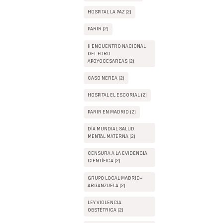
HOSPITAL LA PAZ (2)
PARIR (2)
II ENCUENTRO NACIONAL
DEL FORO
APOYOCESAREAS (2)
CASO NEREA (2)
HOSPITAL EL ESCORIAL (2)
PARIR EN MADRID (2)
DÍA MUNDIAL SALUD
MENTAL MATERNA (2)
CENSURA A LA EVIDENCIA
CIENTÍFICA (2)
GRUPO LOCAL MADRID-
ARGANZUELA (2)
LEY VIOLENCIA
OBSTÉTRICA (2)