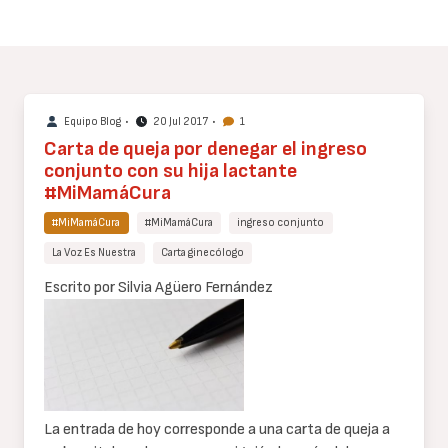
Equipo Blog
•
20 Jul 2017
•
1
Carta de queja por denegar el ingreso
conjunto con su hija lactante
#MiMamáCura
#MiMamáCura
#MiMamáCura
ingreso conjunto
La Voz Es Nuestra
Carta ginecólogo
Cuerpo
Escrito por Silvia Agüero Fernández
de
texto
La entrada de hoy corresponde a una carta de queja a