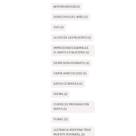
#EPENEANDO18 (2)
DERECHOS DEL NIÑO (2)
OVO (2)
LA VOZ DE LAS MUJERES (2)
IMPRESIONES ASAMBLEA
EL PARTO ES NUESTRO (2)
DEPRESIÓN POSPARTO (2)
CARTA GINECÓLOGO (2)
DATOS CESÁREAS (2)
POEMA (2)
CURSO DE PREPARACIÓN
PARTO (2)
FILNAC (2)
LACTANCIA MATERNA TRAS
MUERTE PERINATAL (2)