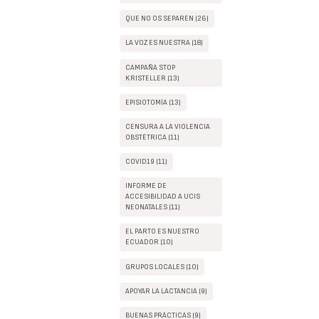
QUE NO OS SEPAREN (26)
LA VOZ ES NUESTRA (18)
CAMPAÑA STOP
KRISTELLER (13)
EPISIOTOMÍA (13)
CENSURA A LA VIOLENCIA
OBSTÉTRICA (11)
COVID19 (11)
INFORME DE
ACCESIBILIDAD A UCIS
NEONATALES (11)
EL PARTO ES NUESTRO
ECUADOR (10)
GRUPOS LOCALES (10)
APOYAR LA LACTANCIA (9)
BUENAS PRÁCTICAS (9)