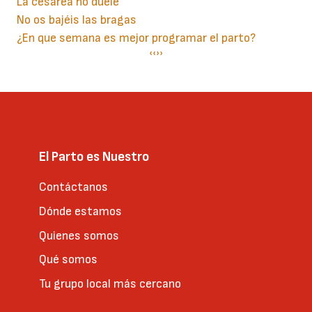
La cesárea no duele
No os bajéis las bragas
¿En que semana es mejor programar el parto?
Paginación
Página
‹‹
Siguiente
››
anterior
página
El Parto es Nuestro
Contáctanos
Dónde estamos
Quienes somos
Qué somos
Tu grupo local más cercano