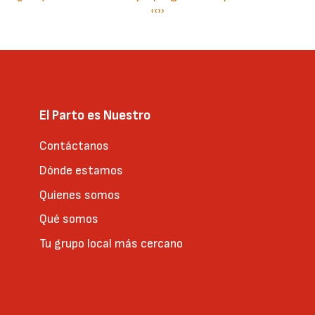
Paginación
Página
‹‹
Siguiente
››
anterior
página
El Parto es Nuestro
Contáctanos
Dónde estamos
Quienes somos
Qué somos
Tu grupo local más cercano