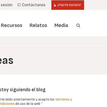
r sesión
Contáctanos
¡Hazte socia/o!
Recursos
Relatos
Media
eas
stoy siguiendo el blog
He leído atentamente y acepto los
términos y
ndiciones
de uso de la web
*