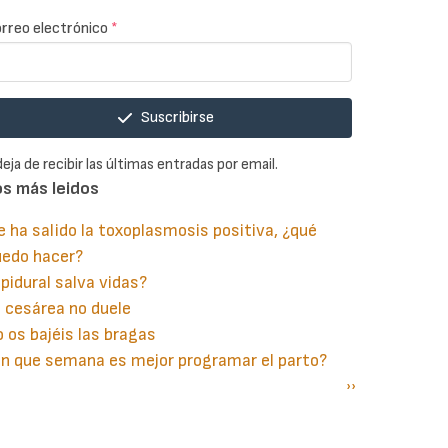
rreo electrónico
*
Suscribirse
deja de recibir las últimas entradas por email.
os más leidos
 ha salido la toxoplasmosis positiva, ¿qué
uedo hacer?
pidural salva vidas?
 cesárea no duele
 os bajéis las bragas
n que semana es mejor programar el parto?
gina
aginación
Siguiente
››
terior
página