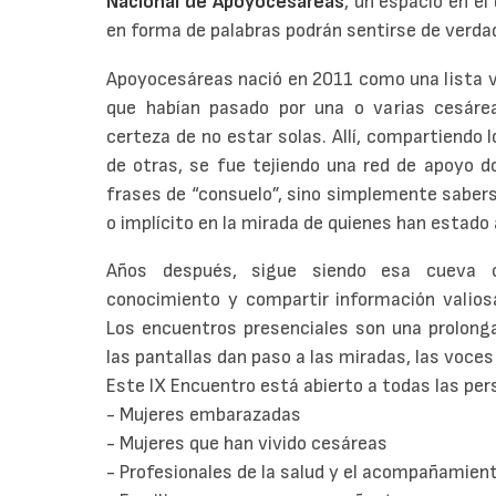
Nacional de Apoyocesáreas
, un espacio en el
en forma de palabras podrán sentirse de verda
Apoyocesáreas nació en 2011 como una lista vi
que habían pasado por una o varias cesáre
certeza de no estar solas. Allí, compartiendo 
de otras, se fue tejiendo una red de apoyo don
frases de “consuelo”, sino simplemente sabers
o implícito en la mirada de quienes han estado 
Años después, sigue siendo esa cueva cá
conocimiento y compartir información valiosa
Los encuentros presenciales son una prolongac
las pantallas dan paso a las miradas, las voces
Este IX Encuentro está abierto a todas las per
- Mujeres embarazadas
- Mujeres que han vivido cesáreas
- Profesionales de la salud y el acompañamien