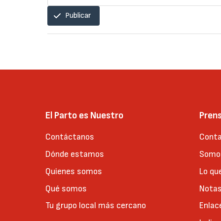
Publicar
El Parto es Nuestro
Pren
Contáctanos
Conta
Dónde estamos
Somos
Quienes somos
Lo qu
Qué somos
Notas
Tu grupo local más cercano
Enlac