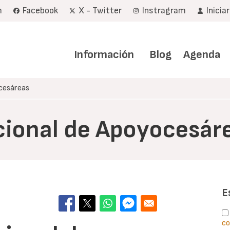
m
Facebook
X - Twitter
Instragram
Inicia
Navegación
principal
Información
Blog
Agenda
cesáreas
cional de Apoyocesár
E
co