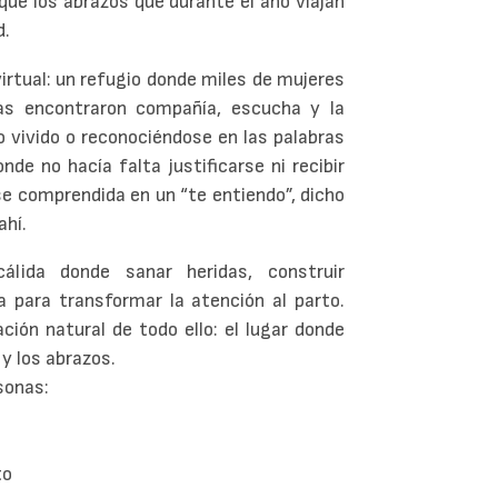
 que los abrazos que durante el año viajan
d.
rtual: un refugio donde miles de mujeres
as encontraron compañía, escucha y la
lo vivido o reconociéndose en las palabras
de no hacía falta justificarse ni recibir
e comprendida en un “te entiendo”, dicho
ahí.
lida donde sanar heridas, construir
 para transformar la atención al parto.
ión natural de todo ello: el lugar donde
 y los abrazos.
sonas:
to