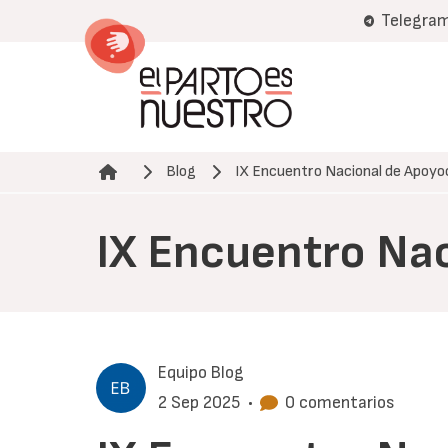
Pasar
Telegra
al
contenido
principal
Blog
IX Encuentro Nacional de Apoyo
Ruta de navegación
IX Encuentro Na
Equipo Blog
2 Sep 2025
•
0 comentarios