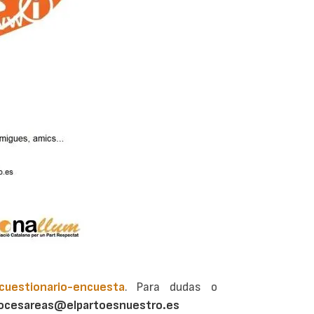
cuestionario-encuesta
. Para dudas o
ocesareas@elpartoesnuestro.es