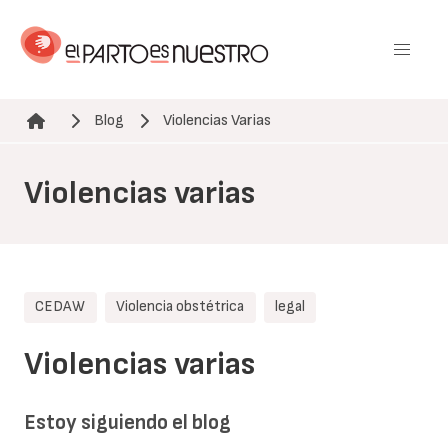
Pasar
al
contenido
principal
Blog
Violencias Varias
Ruta de navegación
Violencias varias
CEDAW
Violencia obstétrica
legal
Violencias varias
Estoy siguiendo el blog