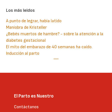
Los más leidos
A punto de legrar, había latido
Maniobra de Kristeller
¿Bebés muertos de hambre? - sobre la atención a la
diabetes gestacional
El mito del embarazo de 40 semanas ha caído.
Inducción al parto
Paginación
Página
‹‹
Siguiente
››
anterior
página
El Parto es Nuestro
Contáctanos