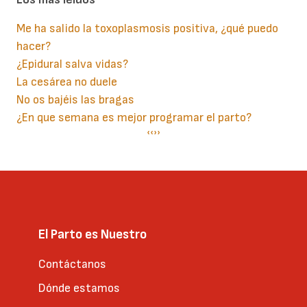
Me ha salido la toxoplasmosis positiva, ¿qué puedo
hacer?
¿Epidural salva vidas?
La cesárea no duele
No os bajéis las bragas
¿En que semana es mejor programar el parto?
Paginación
Página
‹‹
Siguiente
››
anterior
página
El Parto es Nuestro
Contáctanos
Dónde estamos