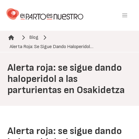
Pasar
al
contenido
principal
Blog
Ruta de navegación
Alerta Roja: Se Sigue Dando Haloperidol…
Alerta roja: se sigue dando
haloperidol a las
parturientas en Osakidetza
Alerta roja: se sigue dando