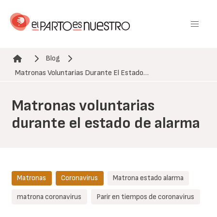
Pasar
al
contenido
principal
Blog
Ruta de navegación
Matronas Voluntarias Durante El Estado…
Matronas voluntarias
durante el estado de alarma
Matronas
Coronavirus
Matrona estado alarma
matrona coronavirus
Parir en tiempos de coronavirus