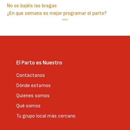
No os bajéis las bragas
¿En que semana es mejor programar el parto?
Paginación
Página
‹‹
Siguiente
››
anterior
página
El Parto es Nuestro
Contáctanos
Dónde estamos
Quienes somos
Qué somos
Tu grupo local más cercano