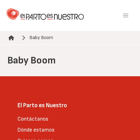
Pasar
al
contenido
principal
Baby Boom
Ruta de navegación
Baby Boom
El Parto es Nuestro
Contáctanos
Dónde estamos