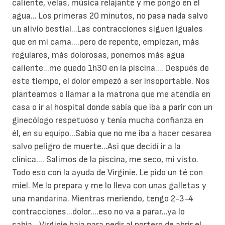
caliente, velas, música relajante y me pongo en el
agua... Los primeras 20 minutos, no pasa nada salvo
un alivio bestial...Las contracciones siguen iguales
que en mi cama....pero de repente, empiezan, más
regulares, más dolorosas, ponemos más agua
caliente...me quedo 1h30 en la piscina.... Después de
este tiempo, el dolor empezó a ser insoportable. Nos
planteamos o llamar a la matrona que me atendía en
casa o ir al hospital donde sabía que iba a parir con un
ginecólogo respetuoso y tenía mucha confianza en
él, en su equipo...Sabia que no me iba a hacer cesarea
salvo peligro de muerte...Asi que decidí ir a la
clínica.... Salimos de la piscina, me seco, mi visto.
Todo eso con la ayuda de Virginie. Le pido un té con
miel. Me lo prepara y me lo lleva con unas galletas y
una mandarina. Mientras meriendo, tengo 2-3-4
contracciones...dolor....eso no va a parar...ya lo
sabia....Virginie baja para pedir al portero de abrir el