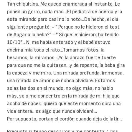
Tan chiquitina. Me quedo enamorada al instante. Le
ponen un gorro, nada más...El pediatra se acerca y la
esta mirando pero casi no lo noto...De hecho, el dia
siguiente pregunté: - " Porque no le hicieron el test
de Apgar a la beba?" - " Si que le hicieron, ha tenido
10/10"... Ni me había enterado y el bebé estuvo
encima mía todo el rato...Tomamos fotos, la
besamos, la miramos....Yo la abrazo fuerte fuerte
para que no me la quitasen...y de repente, la beba gira
la cabeza y me mira. Una mirada profunda, immensa,
una mirada de amor que nunca olvidaré. Estamos
solas las dos en el mundo, no oigo más, no hablo
más, solo me concentro en la mirada de mi hija que
acaba de nacer...quiero que este momento dura una
vida entera...es algo que nunca olvidaré...
Por supuesto, cortan el cordón cuando deja de latir...
Pregunto si tengo desgarros y me contesta: " Dos