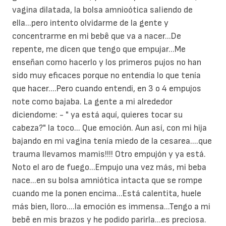
vagina dilatada, la bolsa amnioótica saliendo de
ella...pero intento olvidarme de la gente y
concentrarme en mi bebê que va a nacer...De
repente, me dicen que tengo que empujar...Me
enseñan como hacerlo y los primeros pujos no han
sido muy eficaces porque no entendía lo que tenía
que hacer....Pero cuando entendi, en 3 o 4 empujos
note como bajaba. La gente a mi alrededor
diciendome: - " ya está aquí, quieres tocar su
cabeza?" la toco... Que emoción. Aun así, con mi hija
bajando en mi vagina tenía miedo de la cesarea....que
trauma llevamos mamis!!!! Otro empujón y ya está.
Noto el aro de fuego...Empujo una vez más, mi beba
nace...en su bolsa amniótica intacta que se rompe
cuando me la ponen encima...Está calentita, huele
más bien, lloro....la emoción es immensa...Tengo a mi
bebê en mis brazos y he podido parirla...es preciosa.