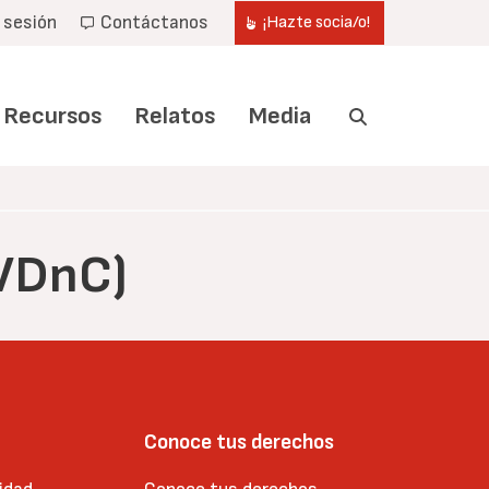
r sesión
Contáctanos
¡Hazte socia/o!
Recursos
Relatos
Media
PVDnC)
Conoce tus derechos