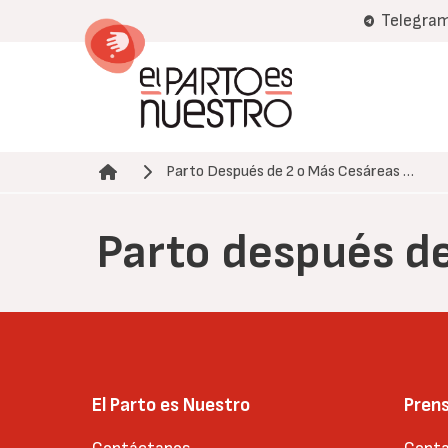
Pasar
Telegra
al
contenido
principal
Parto Después de 2 o Más Cesáreas …
Ruta de navegación
Parto después d
El Parto es Nuestro
Pren