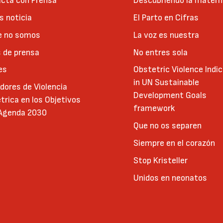
cta con Prensa
Descubriendo la matern
 noticia
El Parto en Cifras
e no somos
La voz es nuestra
 de prensa
No entres sola
es
Obstetric Violence Indi
in UN Sustainable
adores de Violencia
Development Goals
trica en los Objetivos
framework
 Agenda 2030
Que no os separen
Siempre en el corazón
Stop Kristeller
Unidos en neonatos