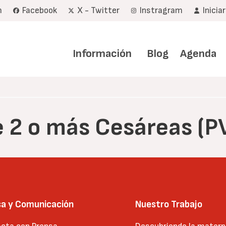
m
Facebook
X - Twitter
Instragram
Inicia
Navegación
principal
Información
Blog
Agenda
e 2 o más Cesáreas (
sa y Comunicación
Nuestro Trabajo