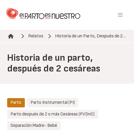
Pasar
al
contenido
principal
Relatos
Historia de un Parto, Después de 2…
Ruta de navegación
Historia de un parto,
después de 2 cesáreas
Parto
Parto Instrumental (PI)
Parto después de 2 o más Cesáreas (PVDnC)
Separación Madre- Bebé