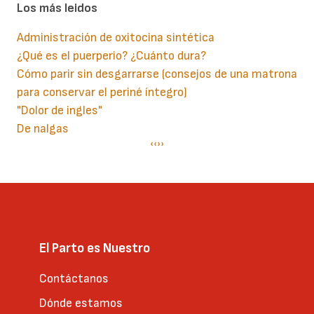
Los más leidos
Administración de oxitocina sintética
¿Qué es el puerperio? ¿Cuánto dura?
Cómo parir sin desgarrarse (consejos de una matrona
para conservar el periné íntegro)
"Dolor de ingles"
De nalgas
Paginación
Página
‹‹
Siguiente
››
anterior
página
El Parto es Nuestro
Contáctanos
Dónde estamos